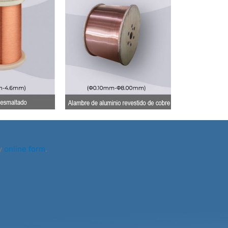
my
online form
.