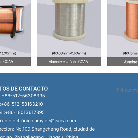
TOS DE CONTACTO
Fill out 
:+86-512-56308395
:+86-512-58163210
il:+86-18013617895
reo electrónico:
amylee@jscca.com
ección: No.100 Shangcheng Road, ciudad de
gqiao, Zhangjiagang, Jiangsu, China